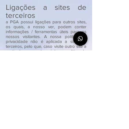
Ligações a sites de
terceiros
a PGA possui ligações para outros sites,
os quais, a nosso ver, podem conter
informações / ferramentas úteis para os
nossos visitantes. A nossa política de
privacidade não é aplicada a sites de
terceiros, pelo que, caso visite outro site a
partir do nosso deverá ler a politica de
privacidade do mesmo.
Não nos responsabilizamos pela política
de privacidade ou conteúdo presente
nesses mesmos sites.
Restrições na utilização
Usuário não deve utilizar a PGA para:
Divulgar conteúdos Sensuais ou
Pornográficos, impróprios para menores
ou que façam alusão a atividades ilegais.
Divulgar informações ofensivas ou
caluniosas a outras pessoas ou a
empresas.
Realizar atividades que não estejam